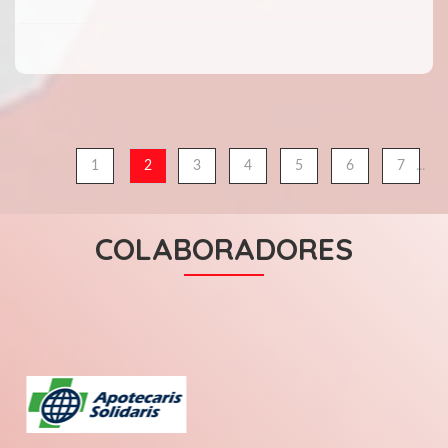
...
1
2
3
4
5
6
7
COLABORADORES