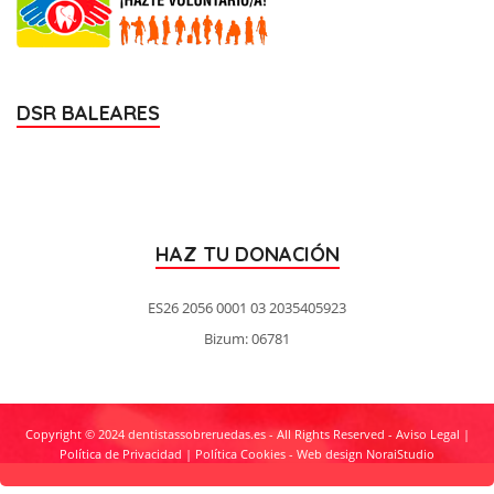
DSR BALEARES
HAZ TU DONACIÓN
ES26 2056 0001 03 2035405923
Bizum: 06781
Copyright © 2024 dentistassobreruedas.es - All Rights Reserved -
Aviso Legal
|
Política de Privacidad
|
Política Cookies
-
Web design NoraiStudio