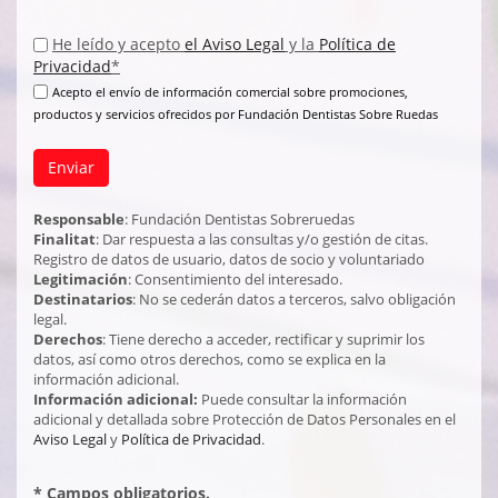
He leído y acepto
el
Aviso Legal
y la
Política de
Privacidad
*
Acepto el envío de información comercial sobre promociones,
productos y servicios ofrecidos por Fundación Dentistas Sobre Ruedas
Enviar
Responsable
: Fundación Dentistas Sobreruedas
Finalitat
: Dar respuesta a las consultas y/o gestión de citas.
Registro de datos de usuario, datos de socio y voluntariado
Legitimación
: Consentimiento del interesado.
Destinatarios
: No se cederán datos a terceros, salvo obligación
legal.
Derechos
: Tiene derecho a acceder, rectificar y suprimir los
datos, así como otros derechos, como se explica en la
información adicional.
Información adicional:
Puede consultar la información
adicional y detallada sobre Protección de Datos Personales en el
Aviso Legal
y
Política de Privacidad
.
* Campos obligatorios.