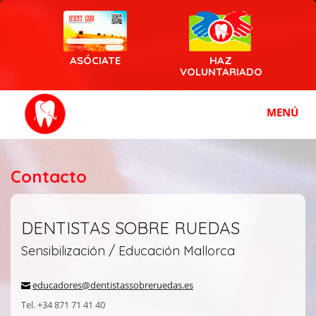
ASÓCIATE
HAZ
VOLUNTARIADO
MENÚ
Contacto
DENTISTAS SOBRE RUEDAS
Sensibilización / Educación Mallorca
educadores@dentistassobreruedas.es
Tel. +34 871 71 41 40