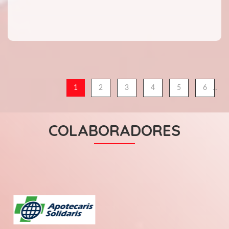
...
1
2
3
4
5
6
COLABORADORES