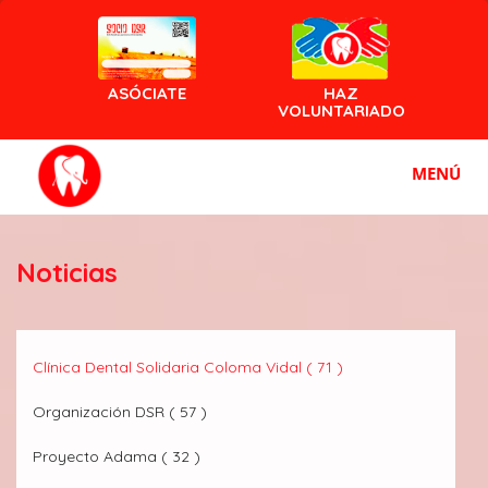
ASÓCIATE
HAZ
VOLUNTARIADO
MENÚ
Noticias
Clínica Dental Solidaria Coloma Vidal ( 71 )
Organización DSR ( 57 )
Proyecto Adama ( 32 )