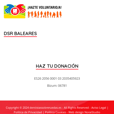
DSR BALEARES
HAZ TU DONACIÓN
ES26 2056 0001 03 2035405923
Bizum: 06781
Copyright © 2024 dentistassobreruedas.es - All Rights Reserved -
Aviso Legal
|
Política de Privacidad
|
Política Cookies
-
Web design NoraiStudio